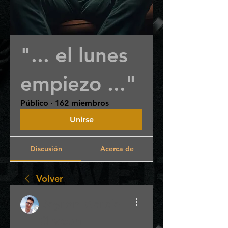
"... el lunes
empiezo ..."
Público
·
162 miembros
Unirse
Discusión
Acerca de
Volver
Dayron Garcia
Chacon