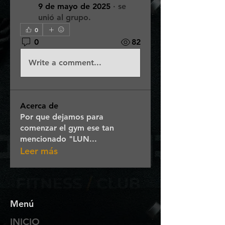
9 de mayo de 2025
·
se
unió al grupo.
0
0
82
Write a comment...
Acerca de
Por que dejamos para
comenzar el gym ese tan
mencionado "LUN
...
Leer más
Menú
INICIO