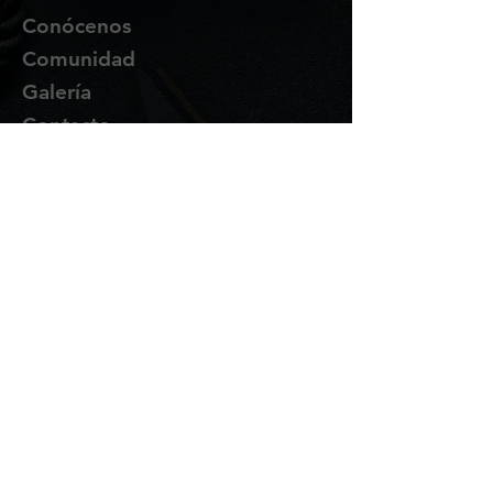
Conócenos
Comunidad
Galería
Contacto
Suscríbete
Te enviaremos novedades y
promociones por correo.
Email Address
Enviar