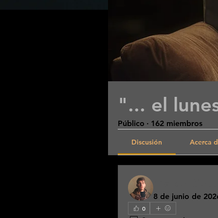
"... el lun
Público
·
162 miembros
Discusión
Acerca 
Maicol Sote
8 de junio de 202
0