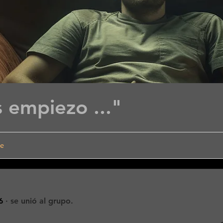
es empiezo ..."
de
lo
6
·
se unió al grupo.