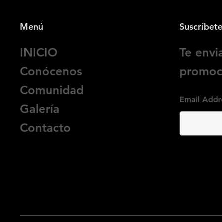
Menú
Suscríbet
INICIO
Te env
Conócenos
promoci
Comunidad
Email Addr
Galería
Contacto