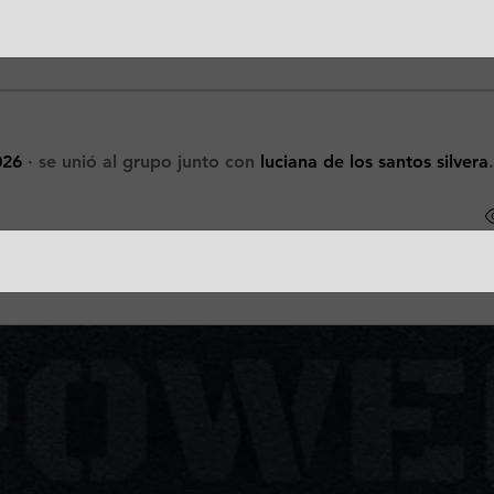
el20
026
·
se unió al grupo junto con
luciana de los santos silvera
.