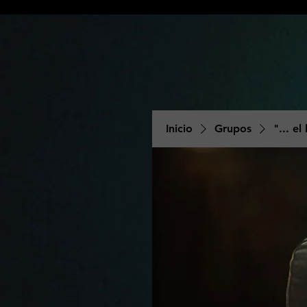
Inicio
Grupos
"... el