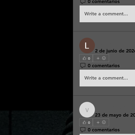
0 comentarios
Write a comment...
Lucila
2 de junio de 202
0
0 comentarios
Write a comment...
vivi.antune
vivi.antunes59
23 de mayo de 2
0
0 comentarios