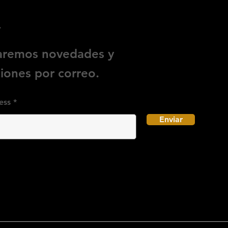
e
iaremos novedades y
ones por correo.
ess
Enviar