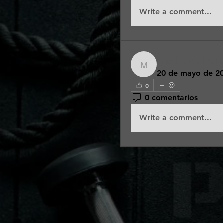
Write a comment...
matiezequi
matiezequiel20
20 de mayo de 2
0
0 comentarios
Write a comment...