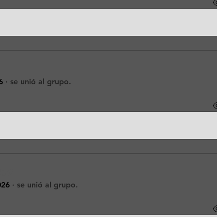
6
·
se unió al grupo.
s59
026
·
se unió al grupo.