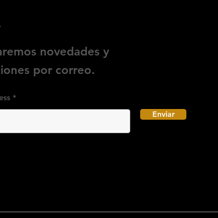
e
iaremos novedades y
ones por correo.
ess
Enviar