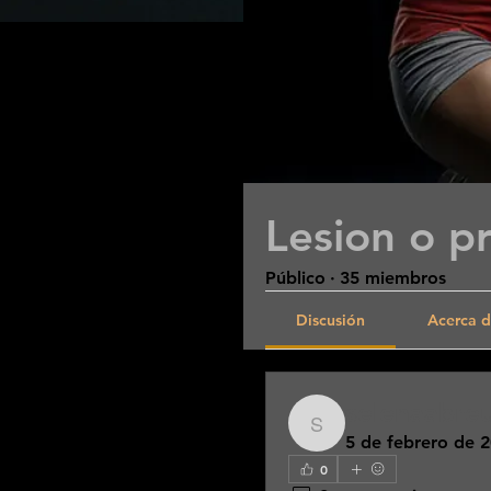
Lesion o p
Público
·
35 miembros
Discusión
Acerca 
selenaabre
selenaabreu12
5 de febrero de 
0