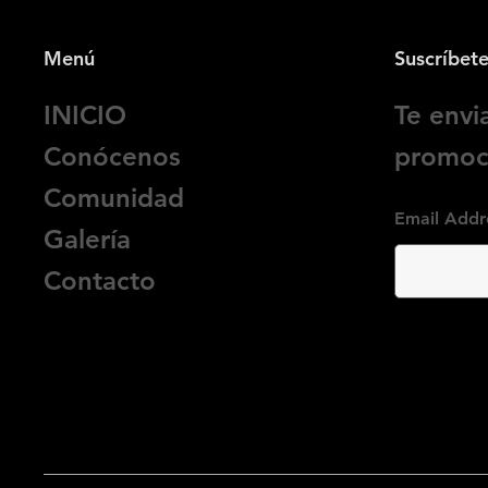
Menú
Suscríbet
INICIO
Te env
Conócenos
promoci
Comunidad
Email Addr
Galería
Contacto