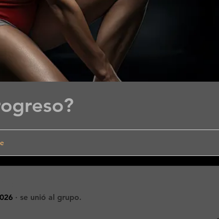
rogreso?
de
u12
2026
·
se unió al grupo.