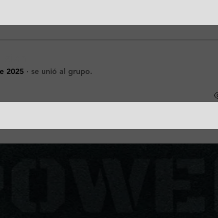
isich
e 2025
·
se unió al grupo.