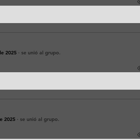
de 2025
·
se unió al grupo.
io
e 2025
·
se unió al grupo.