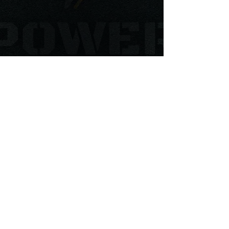
Menú
INICIO
Conócenos
Comunidad
Galería
Contacto
Suscríbete
Te enviaremos novedades y
promociones por correo.