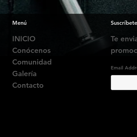
Menú
Suscríbet
INICIO
Te env
Conócenos
promoci
Comunidad
Email Addr
Galería
Contacto