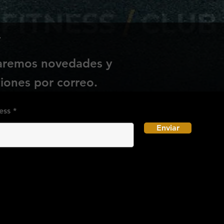
e
iaremos novedades y
ones por correo.
ess
Enviar