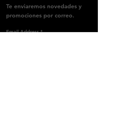
Te enviaremos novedades y
promociones por correo.
Email Address
Enviar
Síguenos
Instagram
WhatsApp
Threads