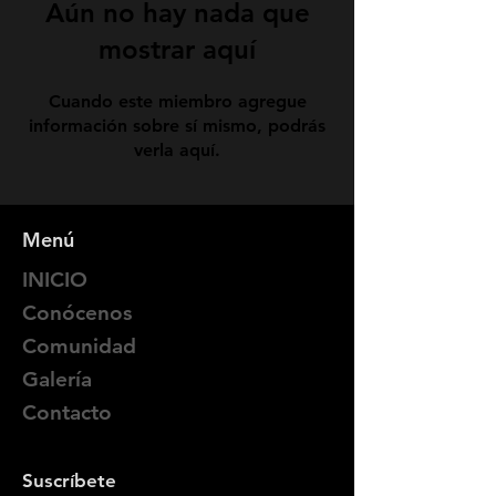
Aún no hay nada que
mostrar aquí
Cuando este miembro agregue
información sobre sí mismo, podrás
verla aquí.
Menú
INICIO
Conócenos
Comunidad
Galería
Contacto
Suscríbete