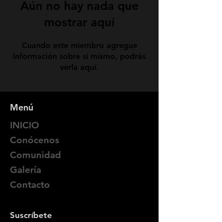
Aún no hay nada que
mostrar aquí
Cuando este miembro agregue
información sobre sí mismo, podrás
verla aquí.
Menú
INICIO
Conócenos
Comunidad
Galería
Contacto
Suscríbete