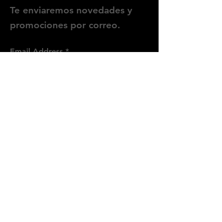
Te enviaremos novedades y
promociones por correo.
Email Address
Enviar
Síguenos
Instagram
WhatsApp
Threads