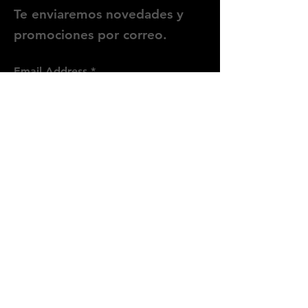
Te enviaremos novedades y
promociones por correo.
Email Address
Enviar
Síguenos
Instagram
WhatsApp
Threads