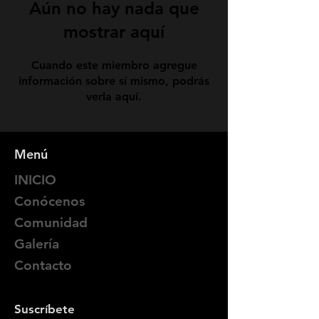
Aún no hay nada que
mostrar aquí
Cuando este miembro agregue
información sobre sí mismo, podrás
verla aquí.
Menú
INICIO
Conócenos
Comunidad
Galería
Contacto
Suscríbete