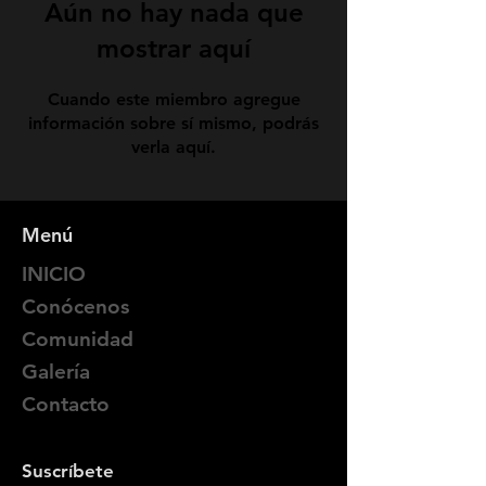
Aún no hay nada que
mostrar aquí
Cuando este miembro agregue
información sobre sí mismo, podrás
verla aquí.
Menú
INICIO
Conócenos
Comunidad
Galería
Contacto
Suscríbete