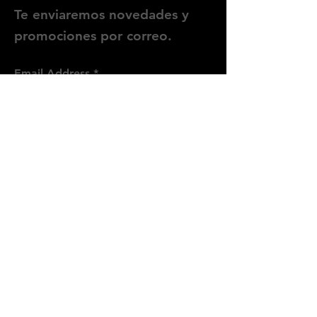
Te enviaremos novedades y
promociones por correo.
Email Address
Enviar
Síguenos
Instagram
WhatsApp
Threads