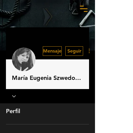
Más acciones
Mensaje
Seguir
María Eugenia Szwedowska
Perfil