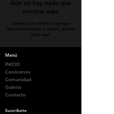
Aún no hay nada que
mostrar aquí
Cuando este miembro agregue
información sobre sí mismo, podrás
verla aquí.
Menú
INICIO
Conócenos
Comunidad
Galería
Contacto
Suscríbete