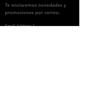
Te enviaremos novedades y
promociones por correo.
Email Address
Enviar
Síguenos
Instagram
WhatsApp
Threads