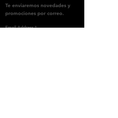
Te enviaremos novedades y
promociones por correo.
Email Address
Enviar
Síguenos
Instagram
WhatsApp
Threads