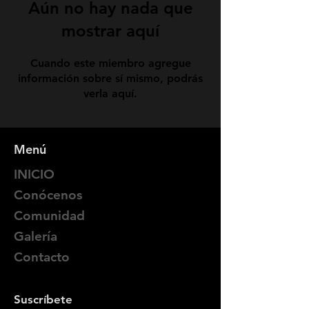
Aún no hay nada que
mostrar aquí
Cuando este miembro agregue
información sobre sí mismo, podrás
verla aquí.
Menú
INICIO
Conócenos
Comunidad
Galería
Contacto
Suscríbete