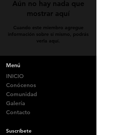
Aún no hay nada que
mostrar aquí
Cuando este miembro agregue
información sobre sí mismo, podrás
verla aquí.
Menú
INICIO
Conócenos
Comunidad
Galería
Contacto
Suscríbete