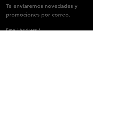
Te enviaremos novedades y
promociones por correo.
Email Address
Enviar
Síguenos
Instagram
WhatsApp
Threads