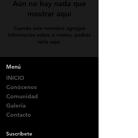
Aún no hay nada que
mostrar aquí
Cuando este miembro agregue
información sobre sí mismo, podrás
verla aquí.
Menú
INICIO
Conócenos
Comunidad
Galería
Contacto
Suscríbete