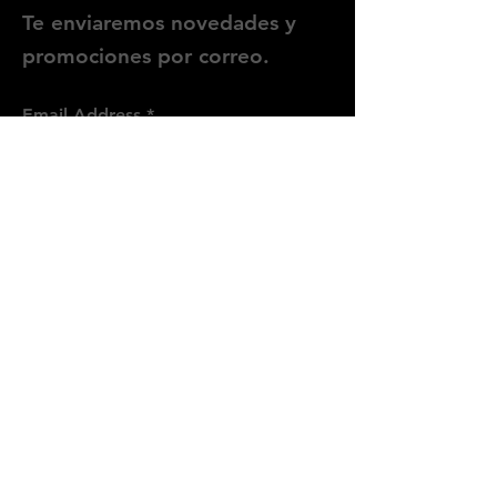
Te enviaremos novedades y
promociones por correo.
Email Address
Enviar
Síguenos
Instagram
WhatsApp
Threads