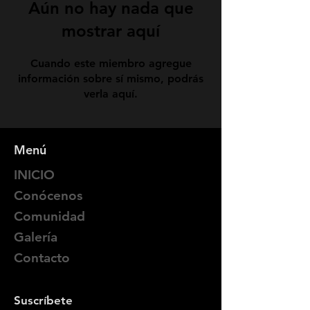
Aún no hay nada que
mostrar aquí
Cuando este miembro agregue
información sobre sí mismo, podrás
verla aquí.
Menú
INICIO
Conócenos
Comunidad
Galería
Contacto
Suscríbete