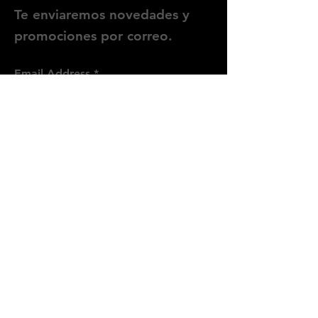
Te enviaremos novedades y
promociones por correo.
Email Address
Enviar
Síguenos
Instagram
WhatsApp
Threads