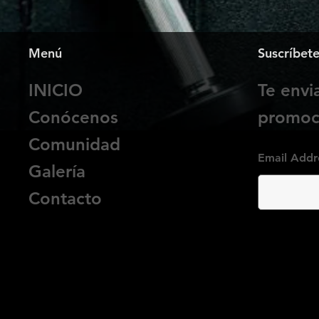
Menú
Suscríbet
INICIO
Te env
Conócenos
promoci
Comunidad
Email Addr
Galería
Contacto