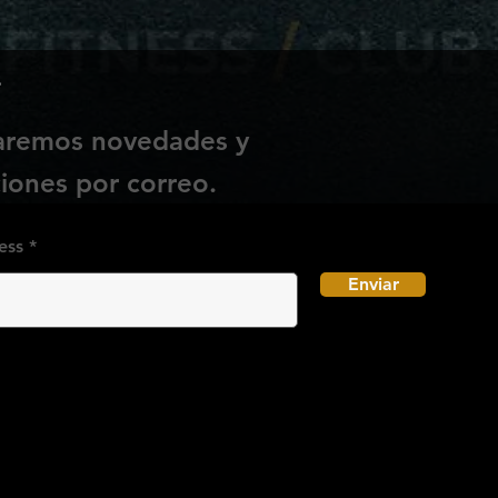
e
iaremos novedades y
ones por correo.
ess
Enviar