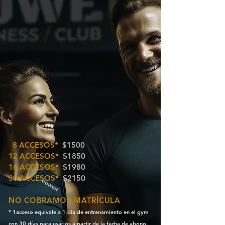
8
ACCESOS*
$1500
12
ACCESOS*
$1850
16
ACCESOS*
$1980
30
ACCESOS*
$2150
NO COBRAMOS MATRÍCULA
* 1acceso equivale a 1 día de entrenamiento en el gym
con 30 días para usarlos a partir de la fecha de abon
o.