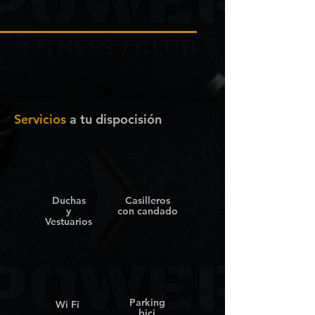
Servicios
a tu dispocisión
Duchas
Casilleros
y
con candado
Vestuarios
Parking
Wi Fi
bici