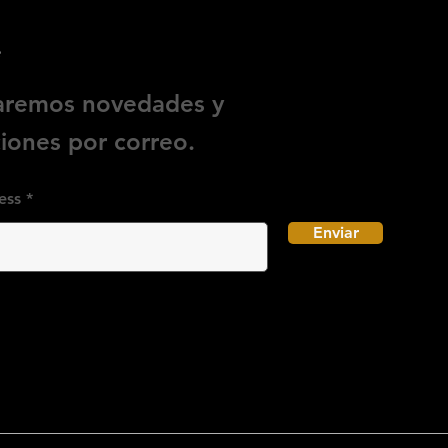
e
iaremos novedades y
ones por correo.
ess
Enviar