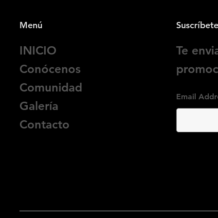
Menú
Suscríbet
INICIO
Te env
Conócenos
promoci
Comunidad
Email Addr
Galería
Contacto