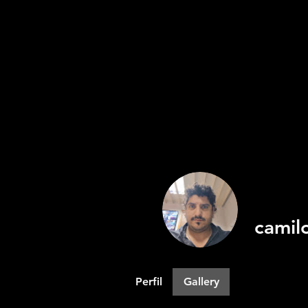
camil
Perfil
Gallery