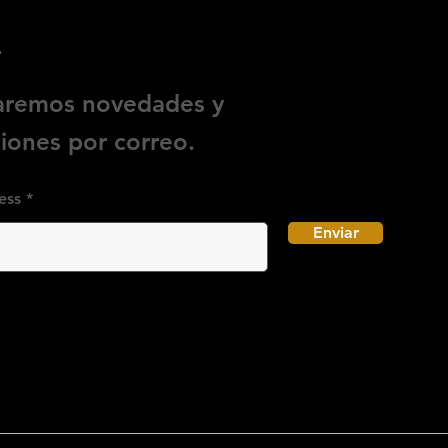
e
iaremos novedades y
ones por correo.
ess
Enviar