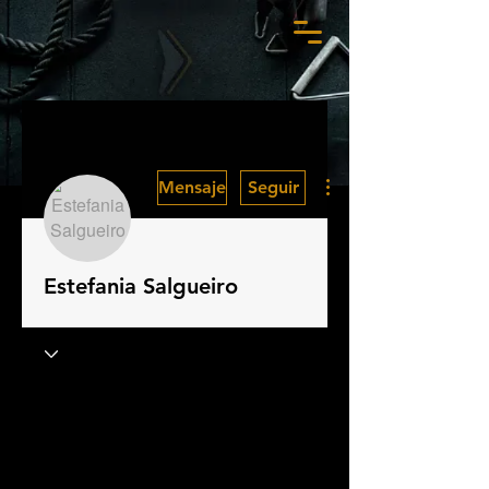
Más acciones
Mensaje
Seguir
Estefania Salgueiro