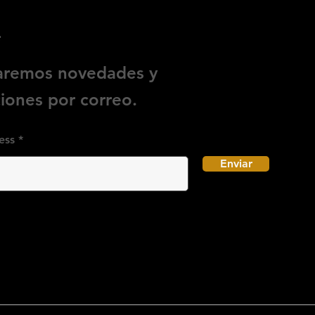
e
iaremos novedades y
ones por correo.
ess
Enviar