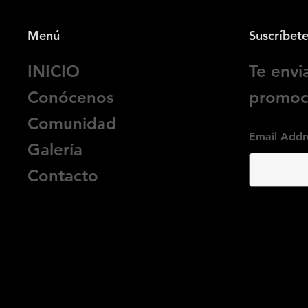
Menú
Suscríbet
INICIO
Te env
Conócenos
promoci
Comunidad
Email Addr
Galería
Contacto