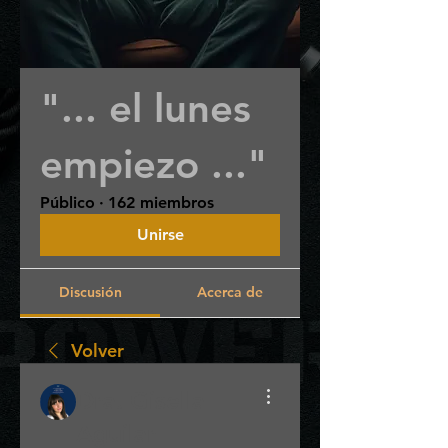
"... el lunes
empiezo ..."
Público
·
162 miembros
Unirse
Discusión
Acerca de
Volver
Dra. Gisella
Aguilar