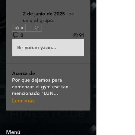
Scarlatino
2 de junio de 2025
·
se
unió al grupo.
0
0
91
Bir yorum yazın...
Acerca de
Por que dejamos para
comenzar el gym ese tan
mencionado "LUN
...
Leer más
Menú