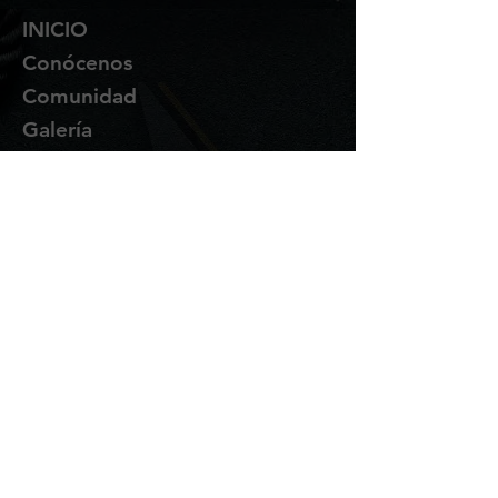
INICIO
Conócenos
Comunidad
Galería
Contacto
Suscríbete
Te enviaremos novedades y
promociones por correo.
Email Address
Enviar