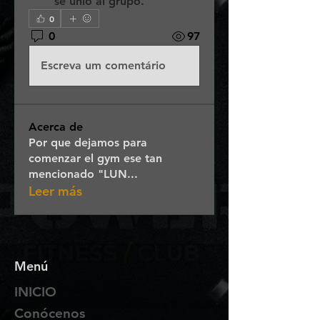
se unió al grupo.
0
0
97
Escreva um comentário
Acerca de
Por que dejamos para
comenzar el gym ese tan
mencionado "LUN
...
Leer más
Menú
INICIO
Conócenos