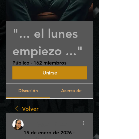
"... el lunes
empiezo ..."
Público
·
162 miembros
Unirse
Discusión
Acerca de
Volver
Melissa Silva
15 de enero de 2026
·