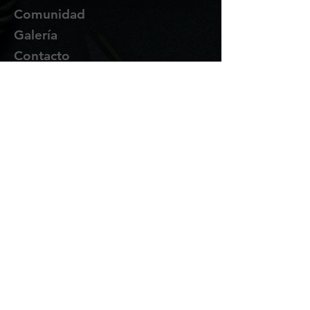
Comunidad
Galería
Contacto
Suscríbete
Te enviaremos novedades y
promociones por correo.
Email Address
Enviar