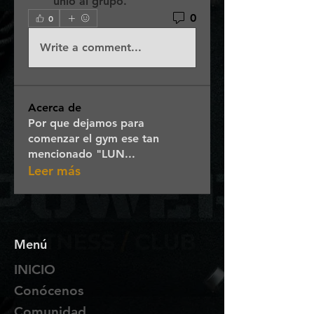
unió al grupo.
0
0
Write a comment...
Acerca de
Por que dejamos para
comenzar el gym ese tan
mencionado "LUN
...
Leer más
Menú
INICIO
Conócenos
Comunidad