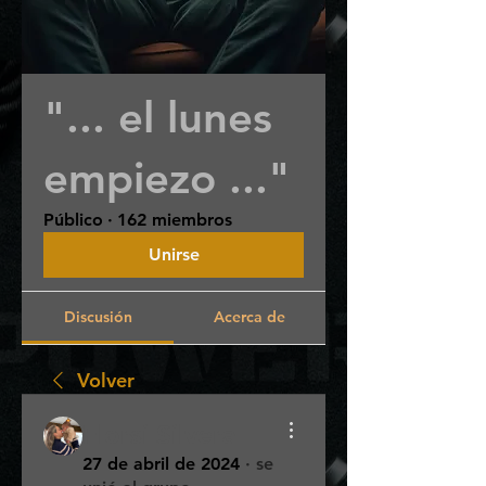
"... el lunes
empiezo ..."
Público
·
162 miembros
Unirse
Discusión
Acerca de
Volver
Florsi Silvera
27 de abril de 2024
·
se