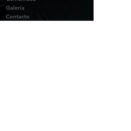
Galería
Contacto
Suscríbete
Te enviaremos novedades y
promociones por correo.
Email Address
Enviar
Síguenos