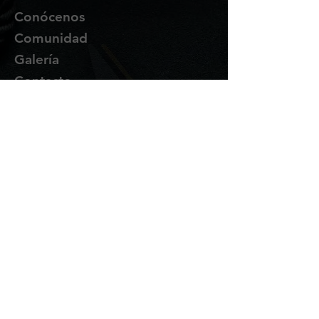
Conócenos
Comunidad
Galería
Contacto
Suscríbete
Te enviaremos novedades y
promociones por correo.
Email Address
Enviar