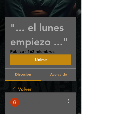
"... el lunes
empiezo ..."
Público
·
162 miembros
Unirse
Discusión
Acerca de
Volver
Giulianna
Cossio