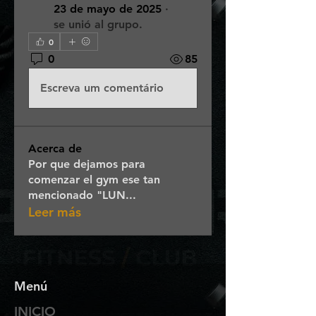
23 de mayo de 2025
·
se unió al grupo.
0
0
85
Escreva um comentário
Acerca de
Por que dejamos para
comenzar el gym ese tan
mencionado "LUN
...
Leer más
Menú
INICIO