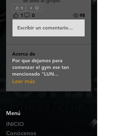
se unió al grupo.
1
1
0
98
Escribir un comentario...
Acerca de
Por que dejamos para
comenzar el gym ese tan
mencionado "LUN
...
Leer más
Menú
INICIO
Conócenos