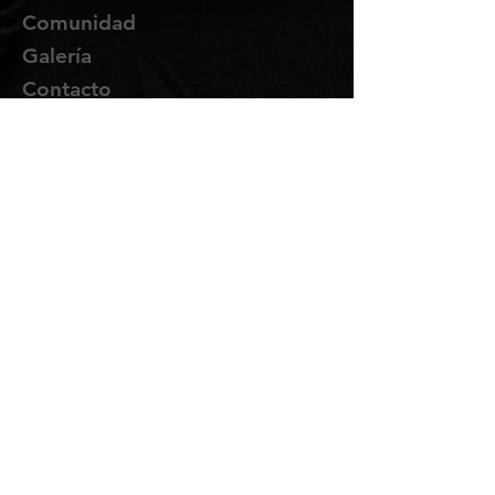
Comunidad
Galería
Contacto
Suscríbete
Te enviaremos novedades y
promociones por correo.
Email Address
Enviar