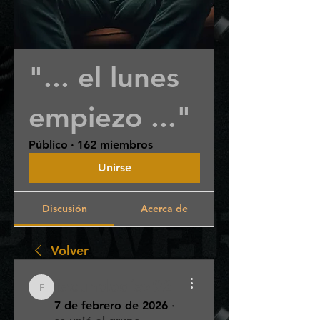
"... el lunes
empiezo ..."
Público
·
162 miembros
Unirse
Discusión
Acerca de
Volver
facundodiaz92
facundodiaz92
7 de febrero de 2026
·