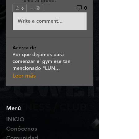
unió al grupo.
0
0
Write a comment...
Acerca de
Por que dejamos para
comenzar el gym ese tan
mencionado "LUN
...
Leer más
Menú
INICIO
Conócenos
Comunidad