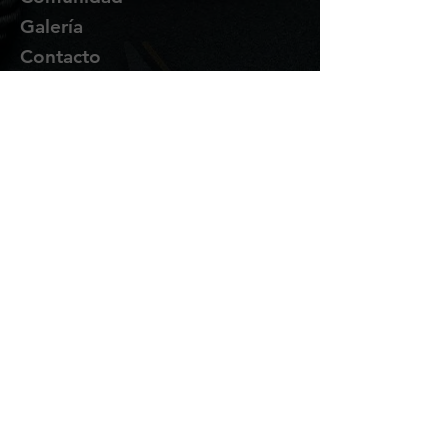
Galería
Contacto
Suscríbete
Te enviaremos novedades y
promociones por correo.
Email Address
Enviar
Síguenos