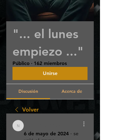
"... el lunes
empiezo ..."
Público
·
162 miembros
Unirse
Discusión
Acerca de
Volver
nattidamasco
nattidamasco
6 de mayo de 2024
·
se