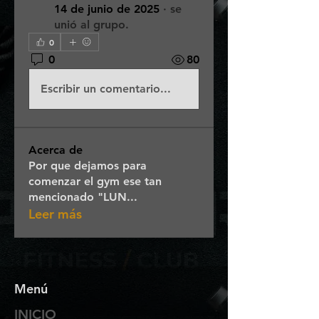
14 de junio de 2025
·
se
unió al grupo.
0
0
80
Escribir un comentario...
Acerca de
Por que dejamos para
comenzar el gym ese tan
mencionado "LUN
...
Leer más
Menú
INICIO