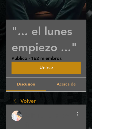
"... el lunes
empiezo ..."
Público
·
162 miembros
Unirse
Discusión
Acerca de
Volver
Gabriel Suarez
Piriz