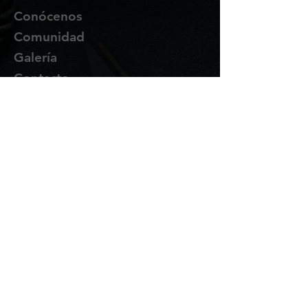
Conócenos
Comunidad
Galería
Contacto
Suscríbete
Te enviaremos novedades y
promociones por correo.
Email Address
Enviar