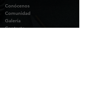
Conócenos
Comunidad
Galería
Contacto
Suscríbete
Te enviaremos novedades y
promociones por correo.
Email Address
Enviar