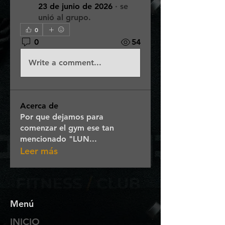
23 de junio de 2026
·
se
unió al grupo.
0
0
54
Write a comment...
Acerca de
Por que dejamos para
comenzar el gym ese tan
mencionado "LUN
...
Leer más
Menú
INICIO