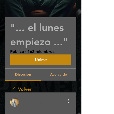
"... el lunes
empiezo ..."
Público
·
162 miembros
Unirse
Discusión
Acerca de
Volver
Fernando
Lotito