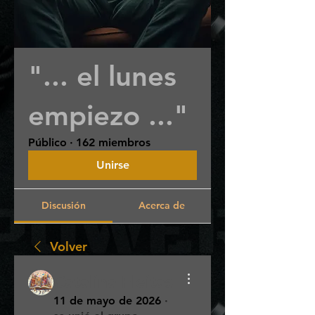
"... el lunes
empiezo ..."
Público
·
162 miembros
Unirse
Discusión
Acerca de
Volver
Catalina Fleitas
11 de mayo de 2026
·