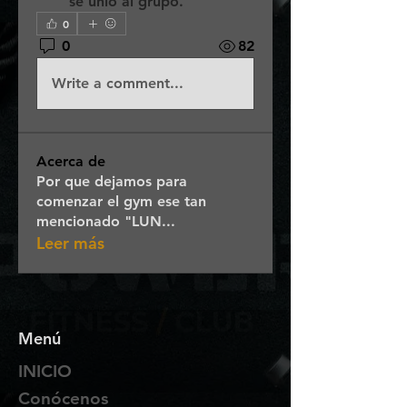
se unió al grupo.
0
0
82
Write a comment...
Acerca de
Por que dejamos para
comenzar el gym ese tan
mencionado "LUN
...
Leer más
Menú
INICIO
Conócenos