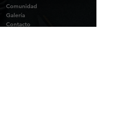
Comunidad
Galería
Contacto
Suscríbete
Te enviaremos novedades y
promociones por correo.
Email Address
Enviar