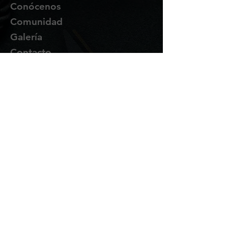
Conócenos
Comunidad
Galería
Contacto
Suscríbete
Te enviaremos novedades y
promociones por correo.
Email Address
Enviar