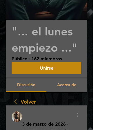
"... el lunes
empiezo ..."
Público
·
162 miembros
Unirse
Discusión
Acerca de
Volver
pili-cuka
3 de marzo de 2026
·