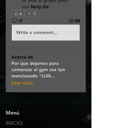
se unió al grupo junto
con
Naty De
.
0
0
94
Write a comment...
Acerca de
Por que dejamos para
comenzar el gym ese tan
mencionado "LUN
...
Leer más
Menú
INICIO