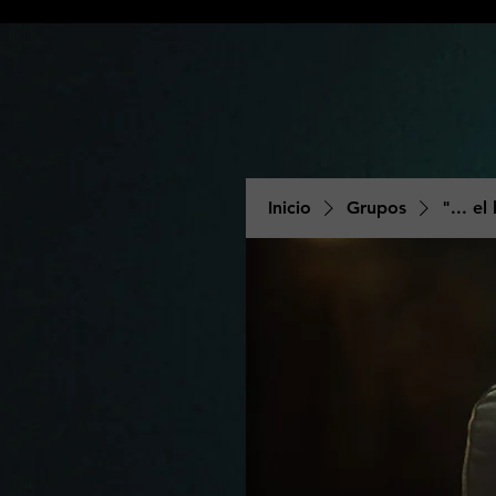
Inicio
Grupos
"... el