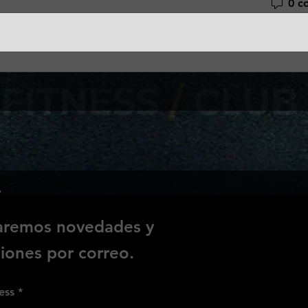
0 c
e
iaremos novedades y
ones por correo.
ess