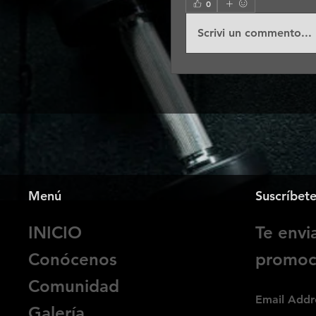
0
Scrivi un commento...
Menú
Suscríbet
INICIO
Te env
Conócenos
promoci
Comunidad
Email Addr
Galería