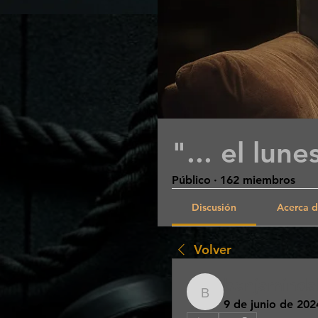
"... el lun
Público
·
162 miembros
Discusión
Acerca 
Volver
benjaminda
benjamindaluz163
9 de junio de 202