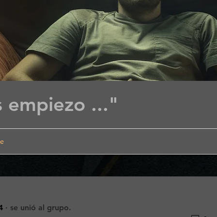
es empiezo ..."
de
luz163
4
·
se unió al grupo.