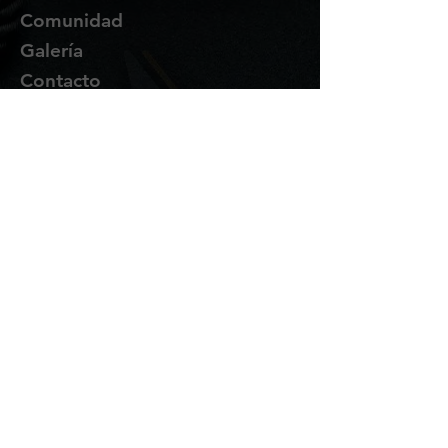
Comunidad
Galería
Contacto
Suscríbete
Te enviaremos novedades y
promociones por correo.
Email Address
Enviar