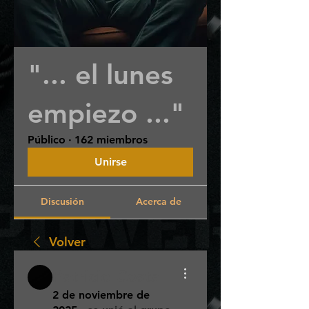
"... el lunes
empiezo ..."
Público
·
162 miembros
Unirse
Discusión
Acerca de
Volver
Patricio Costa
2 de noviembre de