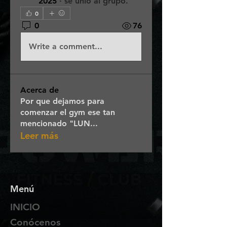
2025
·
se unió al grupo.
0
0
76
Write a comment...
Acerca de
Por que dejamos para
comenzar el gym ese tan
mencionado "LUN
...
Leer más
Menú
INICIO
Conócenos