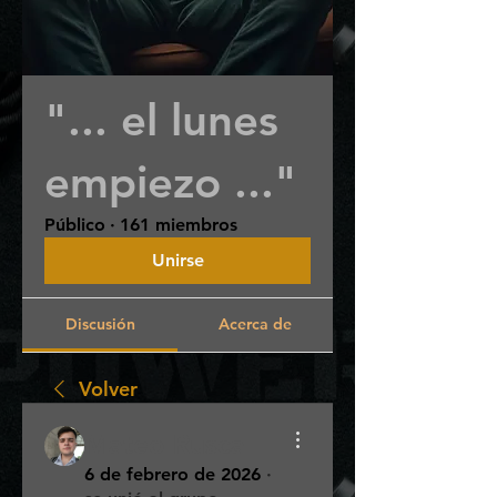
"... el lunes
empiezo ..."
Público
·
161 miembros
Unirse
Discusión
Acerca de
Volver
Mateo Rusca
6 de febrero de 2026
·