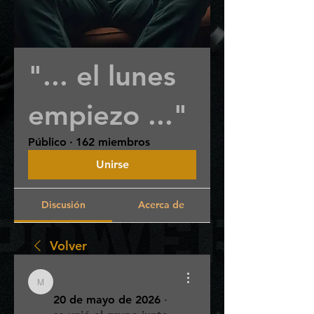
"... el lunes
empiezo ..."
Público
·
162 miembros
Unirse
Discusión
Acerca de
Volver
matiezequiel20
matiezequiel20
20 de mayo de 2026
·