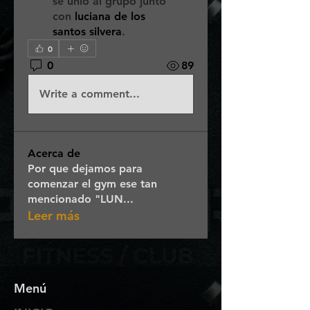
se unió al grupo junto
con
luciana de los
santos silvera
.
0
0
89
Write a comment...
Acerca de
Por que dejamos para
comenzar el gym ese tan
mencionado "LUN
...
Leer más
Menú