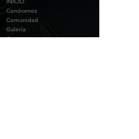
INICIO
Conócenos
Comunidad
Galería
Contacto
Suscríbete
Te enviaremos novedades y
promociones por correo.
Email Address
Enviar