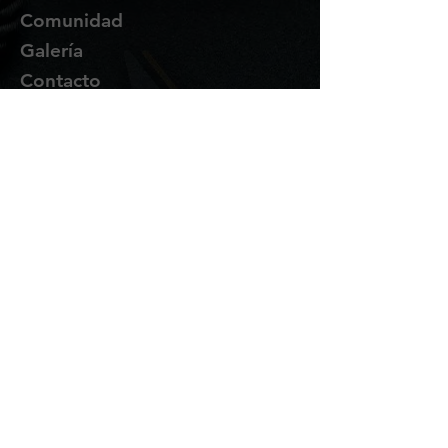
Comunidad
Galería
Contacto
Suscríbete
Te enviaremos novedades y
promociones por correo.
Email Address
Enviar