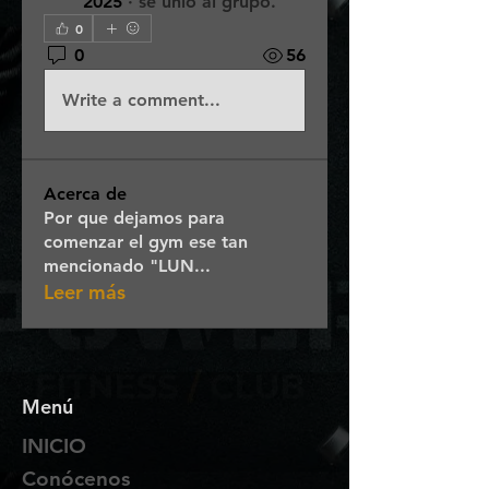
2025
·
se unió al grupo.
0
0
56
Write a comment...
Acerca de
Por que dejamos para
comenzar el gym ese tan
mencionado "LUN
...
Leer más
Menú
INICIO
Conócenos