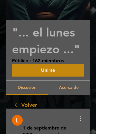
"... el lunes
empiezo ..."
Público
·
162 miembros
Unirse
Discusión
Acerca de
Volver
Luciano Mayero
1 de septiembre de