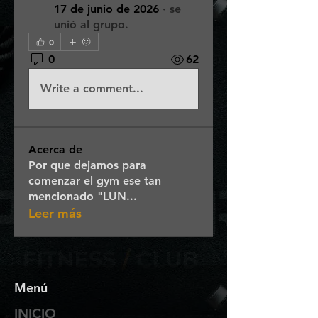
17 de junio de 2026
·
se
unió al grupo.
0
0
62
Write a comment...
Acerca de
Por que dejamos para
comenzar el gym ese tan
mencionado "LUN
...
Leer más
Menú
INICIO