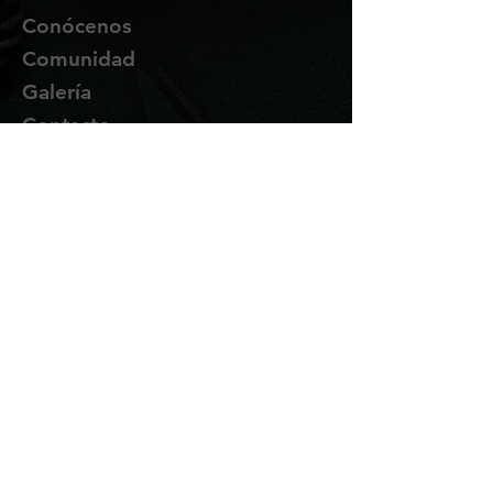
Conócenos
Comunidad
Galería
Contacto
Suscríbete
Te enviaremos novedades y
promociones por correo.
Email Address
Enviar