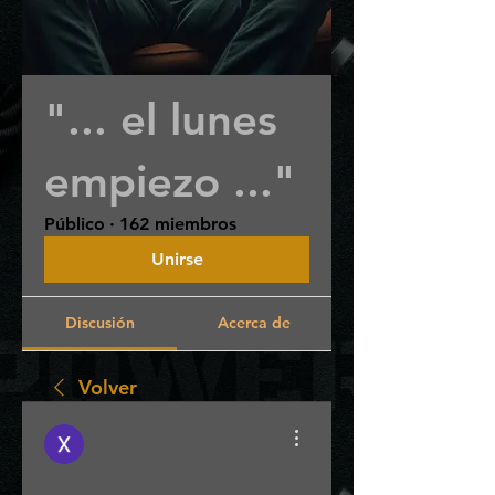
"... el lunes
empiezo ..."
Público
·
162 miembros
Unirse
Discusión
Acerca de
Volver
Ximena
Martinez