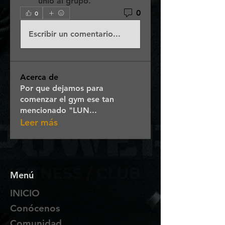
unió al grupo.
0
0
Escribir un comentario...
Acerca de
Por que dejamos para
comenzar el gym ese tan
mencionado "LUN
...
Leer más
Menú
INICIO
Conócenos
Comunidad