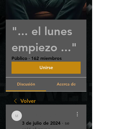
"... el lunes
empiezo ..."
Público
·
162 miembros
Unirse
Discusión
Acerca de
Volver
melinamatt11
melinamatt11
3 de julio de 2024
·
se