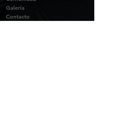
Galería
Contacto
Suscríbete
Te enviaremos novedades y
promociones por correo.
Email Address
Enviar
Síguenos