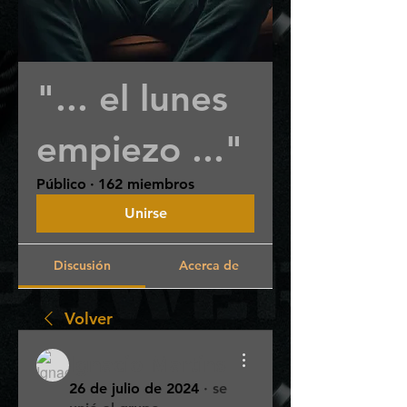
"... el lunes
empiezo ..."
Público
·
162 miembros
Unirse
Discusión
Acerca de
Volver
Ignacio Martins
26 de julio de 2024
·
se