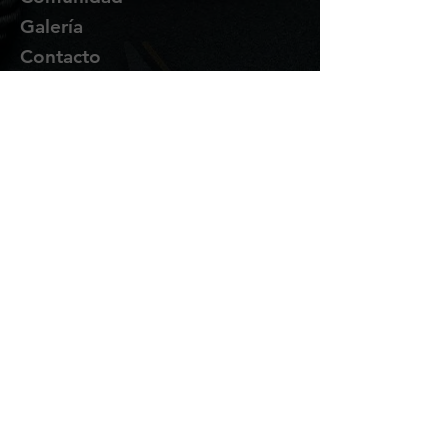
Galería
Contacto
Suscríbete
Te enviaremos novedades y
promociones por correo.
Email Address
Enviar
Síguenos