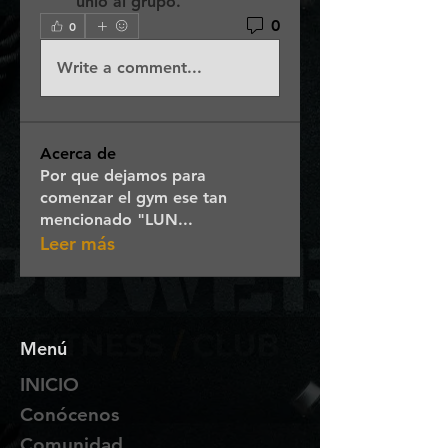
unió al grupo.
0
0
Write a comment...
Acerca de
Por que dejamos para
comenzar el gym ese tan
mencionado "LUN
...
Leer más
Menú
INICIO
Conócenos
Comunidad