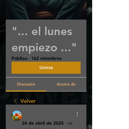
"... el lunes
empiezo ..."
Público
·
162 miembros
Unirse
Discusión
Acerca de
Volver
Loanna Bonilla
24 de abril de 2025
·
se