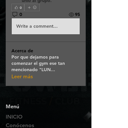
unió al grupo.
0
0
95
Write a comment...
Acerca de
Por que dejamos para
comenzar el gym ese tan
mencionado "LUN
...
Leer más
Menú
INICIO
Conócenos