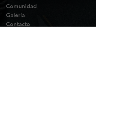
Comunidad
Galería
Contacto
Suscríbete
Te enviaremos novedades y
promociones por correo.
Email Address
Enviar