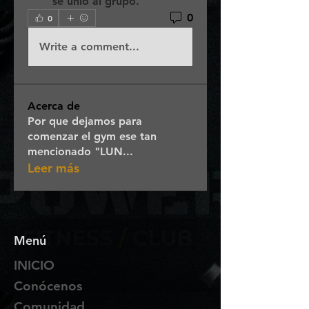
se unió al grupo.
0
0
Write a comment...
Acerca de
Por que dejamos para
comenzar el gym ese tan
mencionado "LUN
...
Leer más
Menú
INICIO
Conócenos
Comunidad