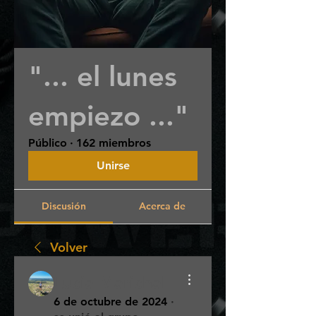
"... el lunes
empiezo ..."
Público
·
162 miembros
Unirse
Discusión
Acerca de
Volver
Lucia Marichal
6 de octubre de 2024
·