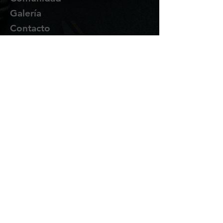
Galería
Contacto
Suscríbete
Te enviaremos novedades y
promociones por correo.
Email Address
Enviar
Síguenos