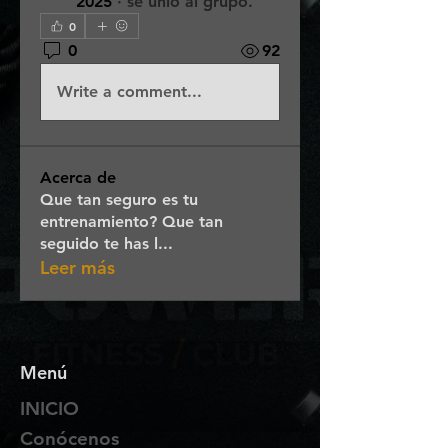
2025
·
se unió al grupo.
0
0
92
Write a comment...
Acerca de
Que tan seguro es tu
entrenamiento? Que tan
seguido te has l
...
Leer más
Menú
INICIO
Conócenos