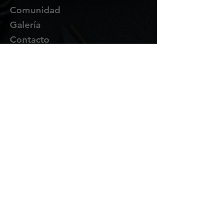
Comunidad
Galería
Contacto
Suscríbete
Te enviaremos novedades y
promociones por correo.
Email Address
Enviar