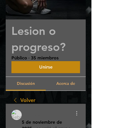
Lesion o
progreso?
Público
·
35 miembros
Unirse
Discusión
Acerca de
Volver
Sebaa Buglio
5 de noviembre de