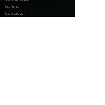
Galería
Contacto
Suscríbete
Te enviaremos novedades y
promociones por correo.
Email Address
Enviar
Síguenos