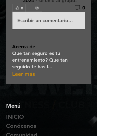
2024
·
se unió al grupo.
0
0
Escribir un comentario...
Acerca de
Que tan seguro es tu
entrenamiento? Que tan
seguido te has l
...
Leer más
Menú
INICIO
Conócenos
Comunidad