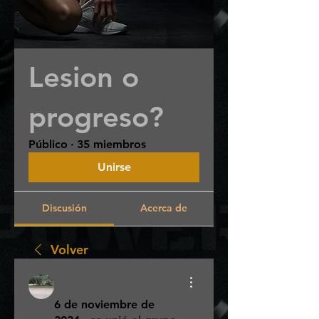
Lesion o
progreso?
Público
·
35 miembros
Unirse
Discusión
Acerca de
Volver
Fernanda Galli
6 de noviembre de