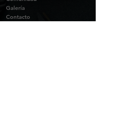
Galería
Contacto
Suscríbete
Te enviaremos novedades y
promociones por correo.
Email Address
Enviar
Síguenos