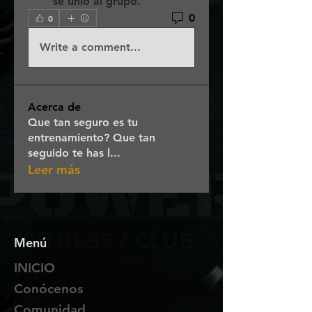
se unió al grupo.
0
0
Write a comment...
Acerca de
Que tan seguro es tu
entrenamiento? Que tan
seguido te has l
...
Leer más
Menú
INICIO
Conócenos
Comunidad