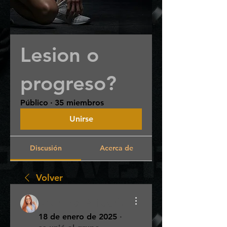
Lesion o
progreso?
Público
·
35 miembros
Unirse
Discusión
Acerca de
Volver
Monika Briceño
18 de enero de 2025
·