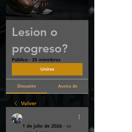
Lesion o
progreso?
Público
·
35 miembros
Unirse
Discusión
Acerca de
Volver
Marcos
1 de julio de 2026
·
se