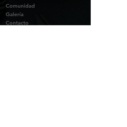
Comunidad
Galería
Contacto
Suscríbete
Te enviaremos novedades y
promociones por correo.
Email Address
Enviar