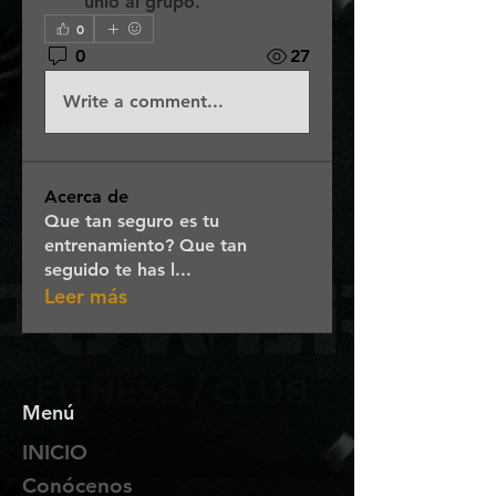
unió al grupo.
0
0
27
Write a comment...
Acerca de
Que tan seguro es tu
entrenamiento? Que tan
seguido te has l
...
Leer más
Menú
INICIO
Conócenos