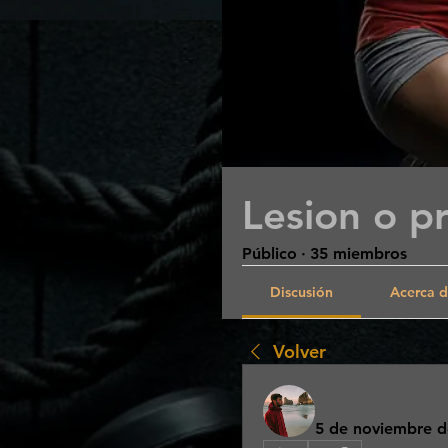
Lesion o p
Público
·
35 miembros
Discusión
Acerca 
Volver
Guillermo Pl
5 de noviembre d