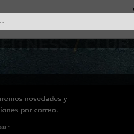
...
e
iaremos novedades y
ones por correo.
ess