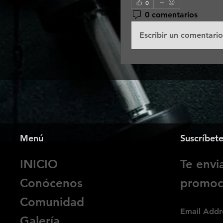
0
0 comentarios
Escribir un comentario
Menú
Suscríbet
INICIO
Te env
Conócenos
promoci
Comunidad
Email Addr
Galería