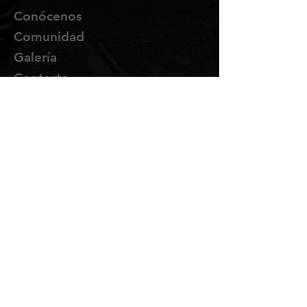
Conócenos
Comunidad
Galería
Contacto
Suscríbete
Te enviaremos novedades y
promociones por correo.
Email Address
Enviar