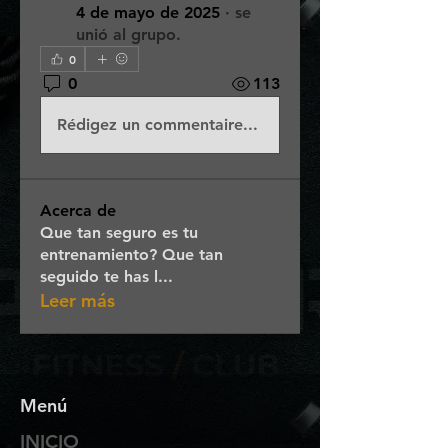
4 de mayo de 2025
·
se
unió al grupo.
0
0
113
Rédigez un commentaire...
Acerca de
Que tan seguro es tu
entrenamiento? Que tan
seguido te has l
...
Leer más
Menú
INICIO