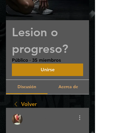
Lesion o
progreso?
Público
·
35 miembros
Unirse
Discusión
Acerca de
Volver
Agustín
Aceredo